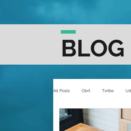
BLOG
All Posts
Obrt
Tvrtke
Ud