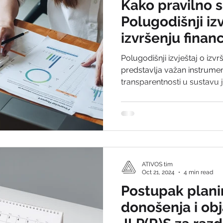
Kako pravilno s
Polugodišnji izv
izvršenju finan
razdoblje 1.1. –
Polugodišnji izvještaj o izvr
godine?
predstavlja važan instrumen
transparentnosti u sustavu 
propisana je Zakonom o pro
izvještavanja određeni su P
godišnjem izvještaju o izvr
financijskog plana. U nast
informacije i praktične smje
donošenje i objavu izvještaj
ATIVOS tim
Oct 21, 2024
4 min read
Postupak plani
donošenja i ob