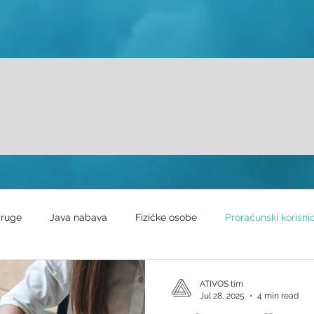
ruge
Java nabava
Fizičke osobe
Proračunski korisnic
ATIVOS tim
Jul 28, 2025
4 min read