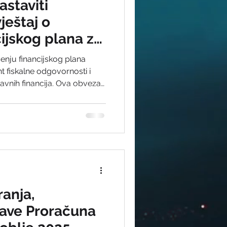
astaviti
ještaj o
cijskog plana za
 30.6.2025.
šenju financijskog plana
t fiskalne odgovornosti i
javnih financija. Ova obveza
računu, a detalji
ravilnikom o polugodišnjem i
šenju proračuna i
avku donosimo ključne
rnice za pravilnu izradu,
a.
ranja,
jave Proračuna